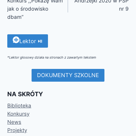
Konkurs ,,Pokażę Wam
Andrzejki 2020 w PSP
jak o środowisko
nr 9
dbam”
Lektor ⏯
*Lektor głosowy działa na stronach z zawartym tekstem
DOKUMENTY SZKOLNE
NA SKRÓTY
Biblioteka
Konkursy
News
Projekty