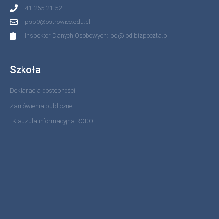
41-265-21-52
psp9@ostrowiec.edu.pl
Inspektor Danych Osobowych: iod@iod.bizpoczta.pl
Szkoła
Deklaracja dostępności
Zamówienia publiczne
Klauzula informacyjna RODO