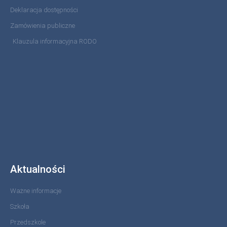
Deklaracja dostępności
Zamówienia publiczne
Klauzula informacyjna RODO
Aktualności
Ważne informacje
Szkoła
Przedszkole