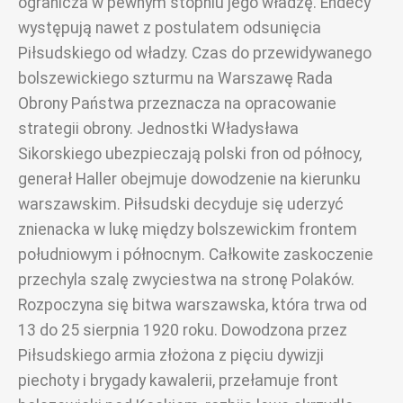
ogranicza w pewnym stopniu jego władzę. Endecy
występują nawet z postulatem odsunięcia
Piłsudskiego od władzy. Czas do przewidywanego
bolszewickiego szturmu na Warszawę Rada
Obrony Państwa przeznacza na opracowanie
strategii obrony. Jednostki Władysława
Sikorskiego ubezpieczają polski fron od północy,
generał Haller obejmuje dowodzenie na kierunku
warszawskim. Piłsudski decyduje się uderzyć
znienacka w lukę między bolszewickim frontem
południowym i północnym. Całkowite zaskoczenie
przechyla szalę zwyciestwa na stronę Polaków.
Rozpoczyna się bitwa warszawska, która trwa od
13 do 25 sierpnia 1920 roku. Dowodzona przez
Piłsudskiego armia złożona z pięciu dywizji
piechoty i brygady kawalerii, przełamuje front