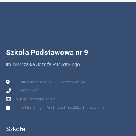
Szkoła Podstawowa nr 9
im. Marszałka Józefa Piłsudskiego
ul. Niewiadoma 19, 27-400 Ostrowiec Św.
41-265-21-52
psp9@ostrowiec.edu.pl
Inspektor Danych Osobowych: iod@iod.bizpoczta.pl
Szkoła