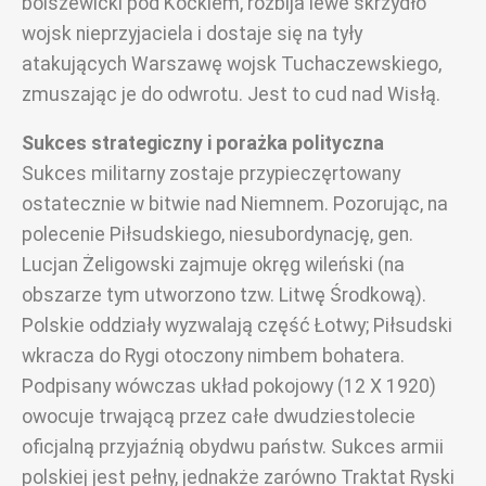
bolszewicki pod Kockiem, rozbija lewe skrzydło
wojsk nieprzyjaciela i dostaje się na tyły
atakujących Warszawę wojsk Tuchaczewskiego,
zmuszając je do odwrotu. Jest to cud nad Wisłą.
Sukces strategiczny i
porażka polityczna
Sukces militarny zostaje przypieczęrtowany
ostatecznie w bitwie nad Niemnem. Pozorując, na
polecenie Piłsudskiego, niesubordynację, gen.
Lucjan Żeligowski zajmuje okręg wileński (na
obszarze tym utworzono tzw. Litwę Środkową).
Polskie oddziały wyzwalają część Łotwy; Piłsudski
wkracza do Rygi otoczony nimbem bohatera.
Podpisany wówczas układ pokojowy (12 X 1920)
owocuje trwającą przez całe dwudziestolecie
oficjalną przyjaźnią obydwu państw. Sukces armii
polskiej jest pełny, jednakże zarówno Traktat Ryski