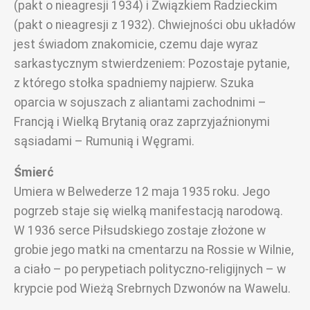
(pakt o nieagresji 1934) i Związkiem Radzieckim
(pakt o nieagresji z 1932). Chwiejności obu układów
jest świadom znakomicie, czemu daje wyraz
sarkastycznym stwierdzeniem: Pozostaje pytanie,
z którego stołka spadniemy najpierw. Szuka
oparcia w sojuszach z aliantami zachodnimi –
Francją i Wielką Brytanią oraz zaprzyjaźnionymi
sąsiadami – Rumunią i Węgrami.
Śmierć
Umiera w Belwederze 12 maja 1935 roku. Jego
pogrzeb staje się wielką manifestacją narodową.
W 1936 serce Piłsudskiego zostaje złożone w
grobie jego matki na cmentarzu na Rossie w Wilnie,
a ciało – po perypetiach polityczno-religijnych – w
krypcie pod Wieżą Srebrnych Dzwonów na Wawelu.