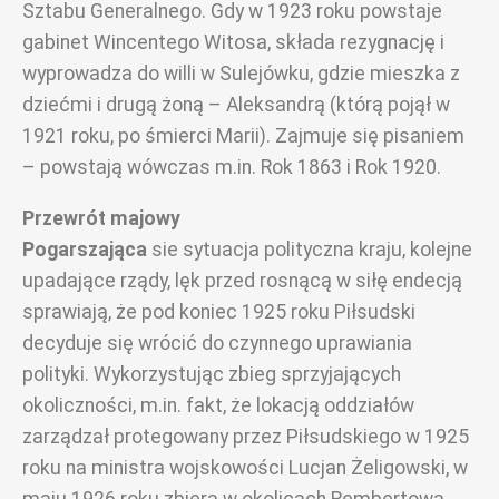
Sztabu Generalnego. Gdy w 1923 roku powstaje
gabinet Wincentego Witosa, składa rezygnację i
wyprowadza do willi w Sulejówku, gdzie mieszka z
dziećmi i drugą żoną – Aleksandrą (którą pojął w
1921 roku, po śmierci Marii). Zajmuje się pisaniem
– powstają wówczas m.in. Rok 1863 i Rok 1920.
Przewrót majowy
Pogarszająca
sie sytuacja polityczna kraju, kolejne
upadające rządy, lęk przed rosnącą w siłę endecją
sprawiają, że pod koniec 1925 roku Piłsudski
decyduje się wrócić do czynnego uprawiania
polityki. Wykorzystując zbieg sprzyjających
okoliczności, m.in. fakt, że lokacją oddziałów
zarządzał protegowany przez Piłsudskiego w 1925
roku na ministra wojskowości Lucjan Żeligowski, w
maju 1926 roku zbiera w okolicach Rembertowa