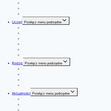
Kadra
Dokumenty
Deklaracja dostępności
Uczeń
Przełącz menu podrzędne
Rozkład dzwonków
Plan lekcji
Konkursy
Kalendarz wydarzeń
Zajęcia pozalekcyjne
Samorząd Szkolny
Rodzic
Przełącz menu podrzędne
Rekrutacja do szkoły i przedszkola
Podręczniki i programy
Pedagog szkolny
e-Dziennik Librus Synergia
Aktualności
Przełącz menu podrzędne
Ważne informacje
Szkoła
Przedszkole