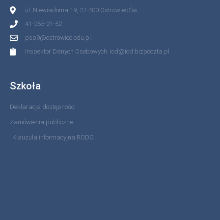
ul. Niewiadoma 19, 27-400 Ostrowiec Św.
41-265-21-52
psp9@ostrowiec.edu.pl
Inspektor Danych Osobowych: iod@iod.bizpoczta.pl
Szkoła
Deklaracja dostępności
Zamówienia publiczne
Klauzula informacyjna RODO