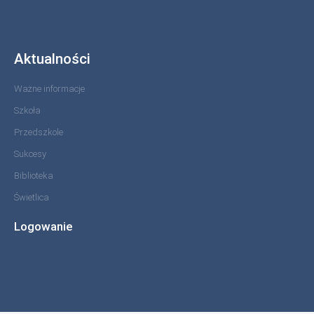
Aktualności
Ważne informacje
Szkoła
Przedszkole
Sukcesy
Biblioteka
Świetlica
Logowanie