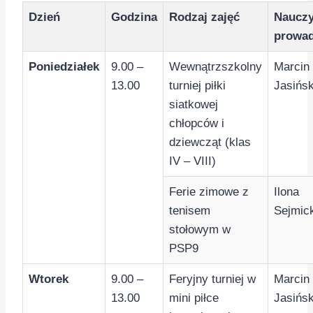
Dzień
Godzina
Rodzaj zajęć
Nauczy
prowa
Poniedziałek
9.00 –
Wewnątrzszkolny
Marcin
13.00
turniej piłki
Jasińsk
siatkowej
chłopców i
dziewcząt (klas
IV – VIII)
Ferie zimowe z
Ilona
tenisem
Sejmic
stołowym w
PSP9
Wtorek
9.00 –
Feryjny turniej w
Marcin
13.00
mini piłce
Jasińsk