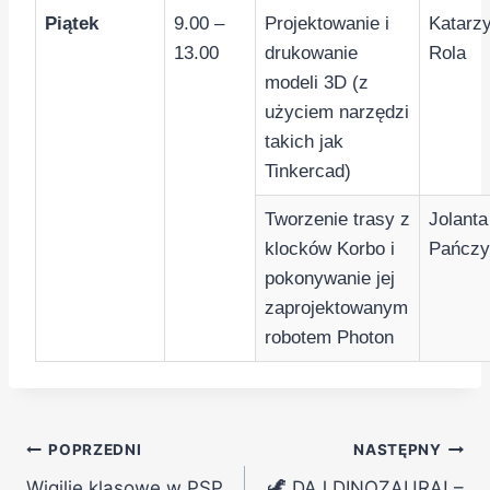
Piątek
9.00 –
Projektowanie i
Katarz
13.00
drukowanie
Rola
modeli 3D (z
użyciem narzędzi
takich jak
Tinkercad)
Tworzenie trasy z
Jolanta
klocków Korbo i
Pańczy
pokonywanie jej
zaprojektowanym
robotem Photon
POPRZEDNI
NASTĘPNY
Wigilie klasowe w PSP
🦖 DAJ DINOZAURA! –