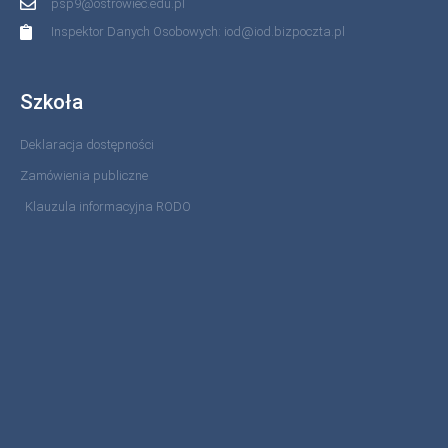
psp9@ostrowiec.edu.pl
Inspektor Danych Osobowych: iod@iod.bizpoczta.pl
Szkoła
Deklaracja dostępności
Zamówienia publiczne
Klauzula informacyjna RODO