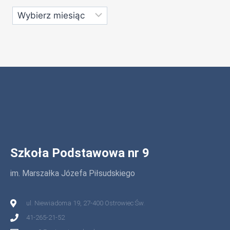
Szkoła Podstawowa nr 9
im. Marszałka Józefa Piłsudskiego
ul. Niewiadoma 19, 27-400 Ostrowiec Św.
41-265-21-52