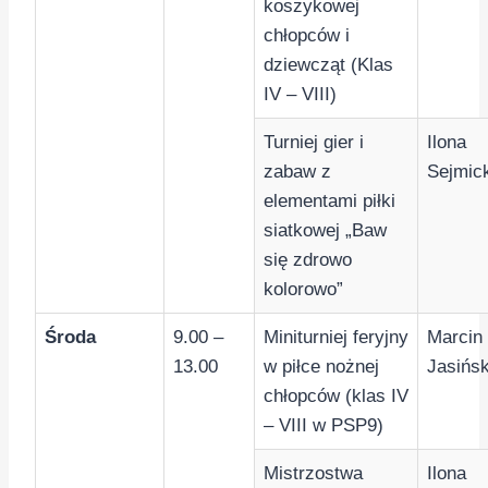
koszykowej
chłopców i
dziewcząt (Klas
IV – VIII)
Turniej gier i
Ilona
zabaw z
Sejmic
elementami piłki
siatkowej „Baw
się zdrowo
kolorowo”
Środa
9.00 –
Miniturniej feryjny
Marcin
13.00
w piłce nożnej
Jasińsk
chłopców (klas IV
– VIII w PSP9)
Mistrzostwa
Ilona