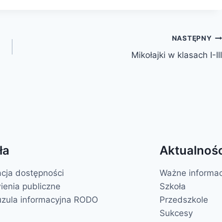
NASTĘPNY
Mikołajki w klasach I-III
ła
Aktualnośc
acja dostępności
Ważne informac
enia publiczne
Szkoła
uzula informacyjna RODO
Przedszkole
Sukcesy