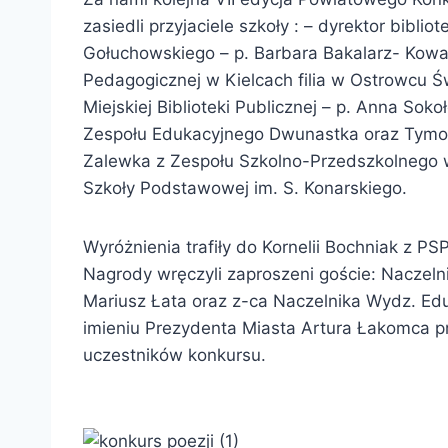
zasiedli przyjaciele szkoły : – dyrektor bibl
Gołuchowskiego – p. Barbara Bakalarz- Kowal
Pedagogicznej w Kielcach filia w Ostrowcu Ś
Miejskiej Biblioteki Publicznej – p. Anna Soko
Zespołu Edukacyjnego Dwunastka oraz Tymoteu
Zalewka z Zespołu Szkolno-Przedszkolnego w 
Szkoły Podstawowej im. S. Konarskiego.
Wyróżnienia trafiły do Kornelii Bochniak z PS
Nagrody wręczyli zaproszeni goście: Naczel
Mariusz Łata oraz z-ca Naczelnika Wydz. Edu
imieniu Prezydenta Miasta Artura Łakomca prz
uczestników konkursu.