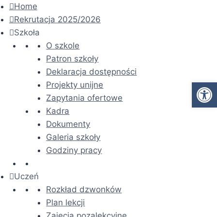
Home
Rekrutacja 2025/2026
Szkoła
O szkole
Patron szkoły
Deklaracja dostępności
Ot
Projekty unijne
Zapytania ofertowe
Kadra
Dokumenty
Galeria szkoły
Godziny pracy
Uczeń
Rozkład dzwonków
Plan lekcji
Zajęcia pozalekcyjne