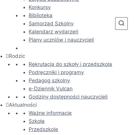
Konkursy
Biblioteka
Samorząd Szkolny
Kalendarz wydarzeń
Plany uczniów i nauczycieli
Rodzic
Rekrutacja do szkoły i przedszkola
Podręczniki i programy
Pedagog szkolny
e-Dziennik Vulcan
Godziny dostępności nauczycieli
Aktualności
Ważne informacje
Szkoła
Przedszkole