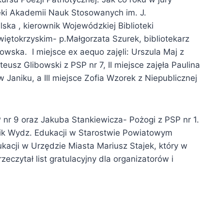
ioteki Akademii Nauk Stosowanych im. J.
ska , kierownik Wojewódzkiej Biblioteki
więtokrzyskim- p.Małgorzata Szurek, bibliotekarz
łowska. I miejsce ex aequo zajęli: Urszula Maj z
sz Glibowski z PSP nr 7, II miejsce zajęła Paulina
Janiku, a III miejsce Zofia Wzorek z Niepublicznej
P nr 9 oraz Jakuba Stankiewicza- Pożogi z PSP nr 1.
nik Wydz. Edukacji w Starostwie Powiatowym
kacji w Urzędzie Miasta Mariusz Stajek, który w
eczytał list gratulacyjny dla organizatorów i