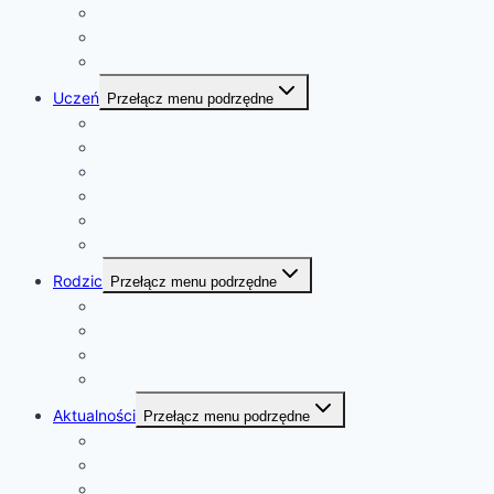
Kadra
Dokumenty
Deklaracja dostępności
Uczeń
Przełącz menu podrzędne
Rozkład dzwonków
Plan lekcji
Konkursy
Kalendarz wydarzeń
Zajęcia pozalekcyjne
Samorząd Szkolny
Rodzic
Przełącz menu podrzędne
Rekrutacja do szkoły i przedszkola
Podręczniki i programy
Pedagog szkolny
e-Dziennik Librus Synergia
Aktualności
Przełącz menu podrzędne
Ważne informacje
Szkoła
Przedszkole