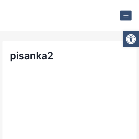
Ot
pisanka2