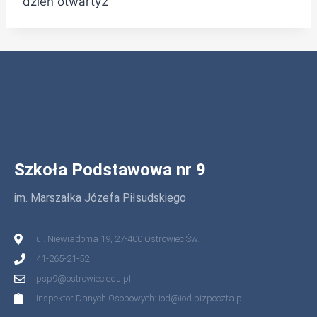
dzien otwarty2
Szkoła Podstawowa nr 9
im. Marszałka Józefa Piłsudskiego
ul. Niewiadoma 19, 27-400 Ostrowiec Św.
41-265-21-52
psp9@ostrowiec.edu.pl
Inspektor Danych Osobowych: iod@iod.bizpoczta.pl