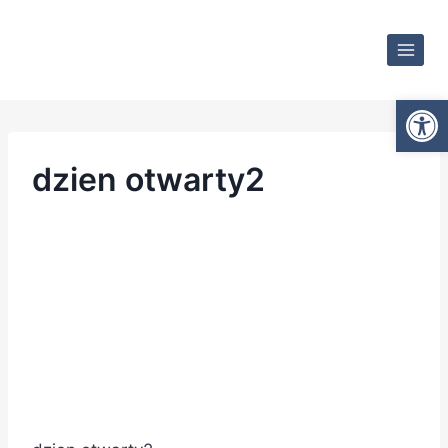
Otwórz
dzien otwarty2