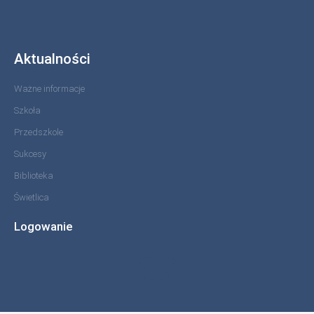
Aktualności
Ważne informacje
Szkoła
Przedszkole
Sukcesy
Biblioteka
Świetlica
Logowanie