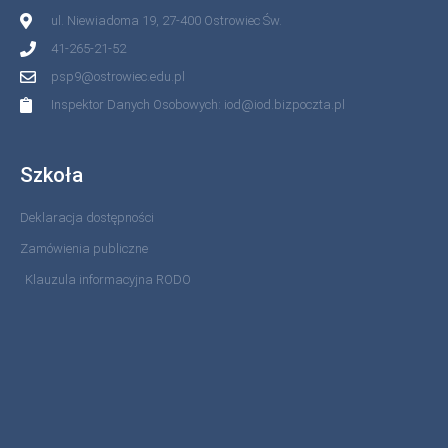
ul. Niewiadoma 19, 27-400 Ostrowiec Św.
41-265-21-52
psp9@ostrowiec.edu.pl
Inspektor Danych Osobowych: iod@iod.bizpoczta.pl
Szkoła
Deklaracja dostępności
Zamówienia publiczne
Klauzula informacyjna RODO