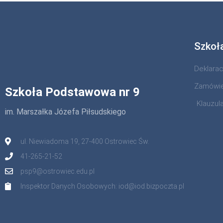
Szkoł
Deklara
Zamówie
Szkoła Podstawowa nr 9
Klauzul
im. Marszałka Józefa Piłsudskiego
ul. Niewiadoma 19, 27-400 Ostrowiec Św.
41-265-21-52
psp9@ostrowiec.edu.pl
Inspektor Danych Osobowych: iod@iod.bizpoczta.pl