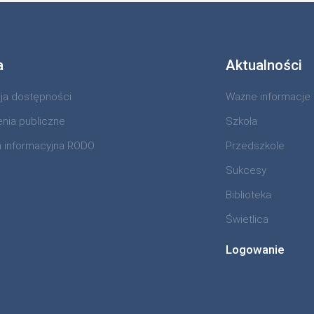
a
Aktualności
cja dostępności
Ważne informacje
nia publiczne
Szkoła
a informacyjna RODO
Przedszkole
Sukcesy
Biblioteka
Świetlica
Logowanie