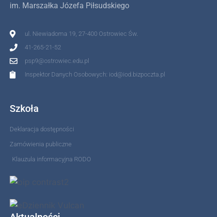
im. Marszałka Józefa Piłsudskiego
ul. Niewiadoma 19, 27-400 Ostrowiec Św.
41-265-21-52
psp9@ostrowiec.edu.pl
Inspektor Danych Osobowych: iod@iod.bizpoczta.pl
Szkoła
Deklaracja dostępności
Zamówienia publiczne
Klauzula informacyjna RODO
Aktualności