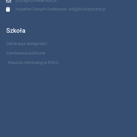
psp9@ostrowiec.edu.pl
Inspektor Danych Osobowych: iod@iod.bizpoczta.pl
Szkoła
Deklaracja dostępności
Zamówienia publiczne
Klauzula informacyjna RODO