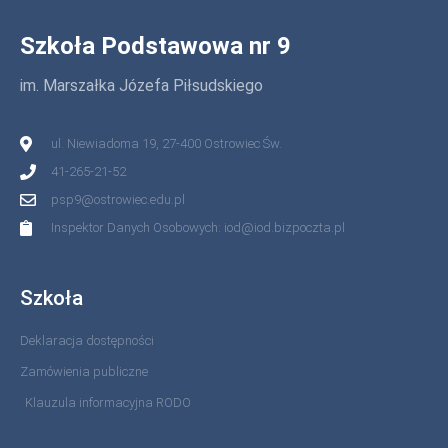
Szkoła Podstawowa nr 9
im. Marszałka Józefa Piłsudskiego
ul. Niewiadoma 19, 27-400 Ostrowiec Św.
41-265-21-52
psp9@ostrowiec.edu.pl
Inspektor Danych Osobowych: iod@iod.bizpoczta.pl
Szkoła
Deklaracja dostępności
Zamówienia publiczne
Klauzula informacyjna RODO