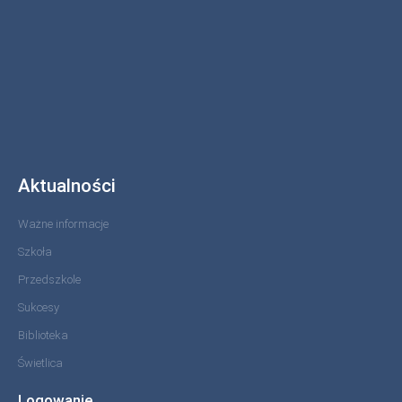
Aktualności
Ważne informacje
Szkoła
Przedszkole
Sukcesy
Biblioteka
Świetlica
Logowanie