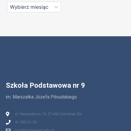
Szkoła Podstawowa nr 9
im. Marszałka Józefa Piłsudskiego
ul. Niewiadoma 19, 27-400 Ostrowiec Św.
41-265-21-52
psp9@ostrowiec.edu.pl