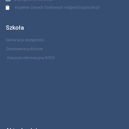
Inspektor Danych Osobowych: iod@iod.bizpoczta.pl
Szkoła
Deklaracja dostępności
Zamówienia publiczne
Klauzula informacyjna RODO