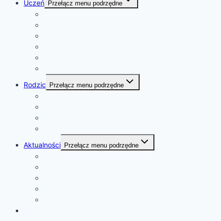
Uczeń
Przełącz menu podrzędne
Rozkład dzwonków
Plan lekcji
Konkursy
Kalendarz wydarzeń
Zajęcia pozalekcyjne
Samorząd Szkolny
Rodzic
Przełącz menu podrzędne
Rekrutacja do szkoły i przedszkola
Podręczniki i programy
Pedagog szkolny
e-Dziennik Librus Synergia
Aktualności
Przełącz menu podrzędne
Ważne informacje
Szkoła
Przedszkole
Sukcesy
Biblioteka
Kontakt