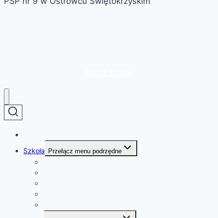
PSP nr 9 w Ostrowcu Świętokrzyskim
Mapa strony
Strona główna
Szkoła
Przełącz menu podrzędne
O szkole
Patron szkoły
Kadra
Dokumenty
Deklaracja dostępności