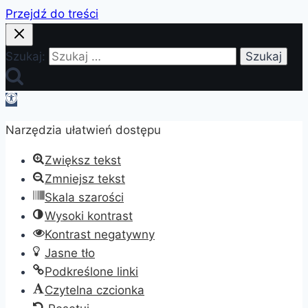
Przejdź do treści
Szukaj:
Otwórz
pasek
Narzędzia ułatwień dostępu
narzędzi
Zwiększ tekst
Zmniejsz tekst
Skala szarości
Wysoki kontrast
Kontrast negatywny
Jasne tło
Podkreślone linki
Czytelna czcionka