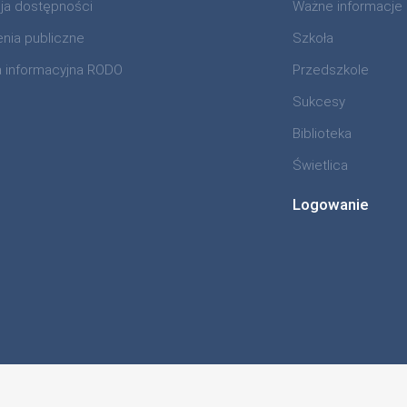
cja dostępności
Ważne informacje
nia publiczne
Szkoła
a informacyjna RODO
Przedszkole
Sukcesy
Biblioteka
Świetlica
Logowanie