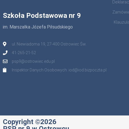
Deklara
Zamówie
Szkoła Podstawowa nr 9
Klauzul
im. Marszałka Józefa Piłsudskiego
ul. Niewiadoma 19, 27-400 Ostrowiec Św.
41-265-21-52
psp9@ostrowiec.edu.pl
Inspektor Danych Osobowych: iod@iod.bizpoczta.pl
Copyright ©2026
PSP nr 9 w Ostrowcu