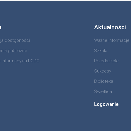
a
Aktualności
cja dostępności
Ważne informacje
nia publiczne
Szkoła
a informacyjna RODO
Przedszkole
Sukcesy
Biblioteka
Świetlica
Logowanie