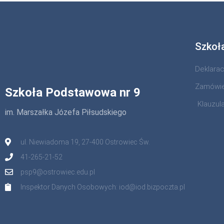
Szkoł
Deklara
Zamówie
Szkoła Podstawowa nr 9
Klauzul
im. Marszałka Józefa Piłsudskiego
ul. Niewiadoma 19, 27-400 Ostrowiec Św.
41-265-21-52
psp9@ostrowiec.edu.pl
Inspektor Danych Osobowych: iod@iod.bizpoczta.pl