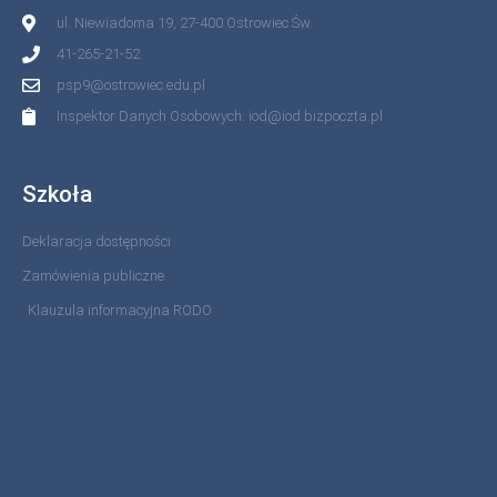
ul. Niewiadoma 19, 27-400 Ostrowiec Św.
41-265-21-52
psp9@ostrowiec.edu.pl
Inspektor Danych Osobowych: iod@iod.bizpoczta.pl
Szkoła
Deklaracja dostępności
Zamówienia publiczne
Klauzula informacyjna RODO