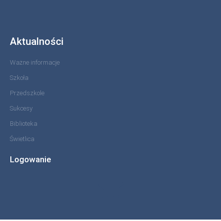
Aktualności
Ważne informacje
Szkoła
Przedszkole
Sukcesy
Biblioteka
Świetlica
Logowanie