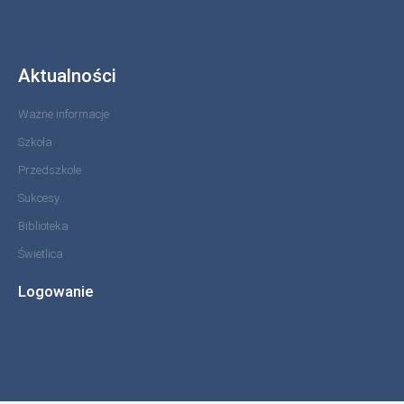
Aktualności
Ważne informacje
Szkoła
Przedszkole
Sukcesy
Biblioteka
Świetlica
Logowanie