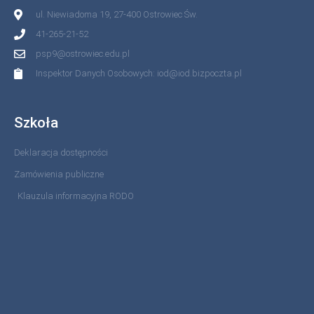
ul. Niewiadoma 19, 27-400 Ostrowiec Św.
41-265-21-52
psp9@ostrowiec.edu.pl
Inspektor Danych Osobowych: iod@iod.bizpoczta.pl
Szkoła
Deklaracja dostępności
Zamówienia publiczne
Klauzula informacyjna RODO