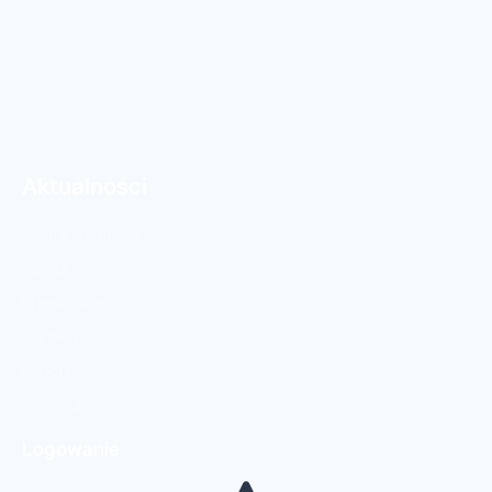
Aktualności
Ważne informacje
Szkoła
Przedszkole
Sukcesy
Biblioteka
Świetlica
Logowanie