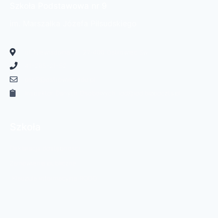
Szkoła Podstawowa nr 9
im. Marszałka Józefa Piłsudskiego
ul. Niewiadoma 19, 27-400 Ostrowiec Św.
41-265-21-52
psp9@ostrowiec.edu.pl
Inspektor Danych Osobowych: iod@iod.bizpoczta.pl
Szkoła
Deklaracja dostępności
Zamówienia publiczne
Klauzula informacyjna RODO