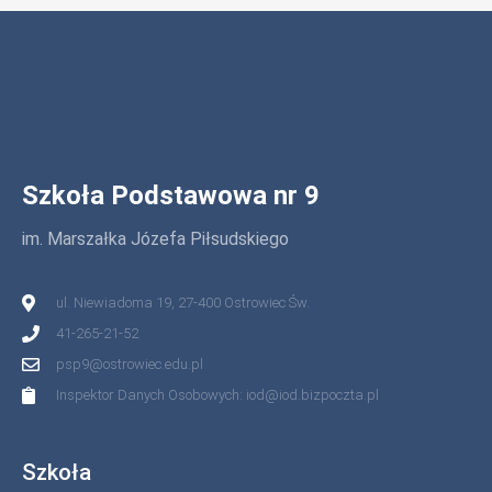
Szkoła Podstawowa nr 9
im. Marszałka Józefa Piłsudskiego
ul. Niewiadoma 19, 27-400 Ostrowiec Św.
41-265-21-52
psp9@ostrowiec.edu.pl
Inspektor Danych Osobowych: iod@iod.bizpoczta.pl
Szkoła