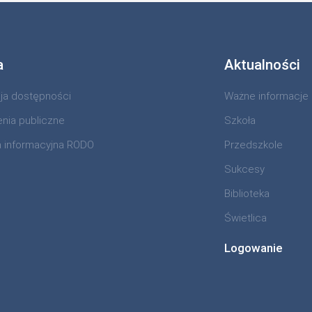
a
Aktualności
cja dostępności
Ważne informacje
nia publiczne
Szkoła
a informacyjna RODO
Przedszkole
Sukcesy
Biblioteka
Świetlica
Logowanie