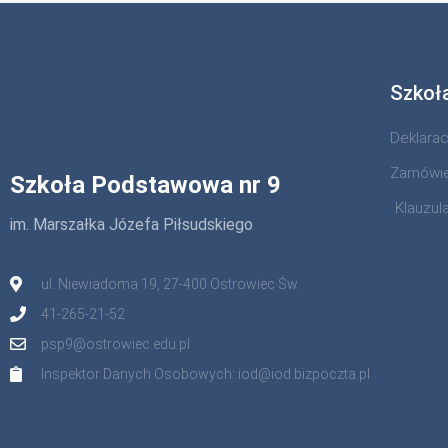
Szkoł
Deklara
Zamówie
Szkoła Podstawowa nr 9
Klauzul
im. Marszałka Józefa Piłsudskiego
ul. Niewiadoma 19, 27-400 Ostrowiec Św.
41-265-21-52
psp9@ostrowiec.edu.pl
Inspektor Danych Osobowych: iod@iod.bizpoczta.pl