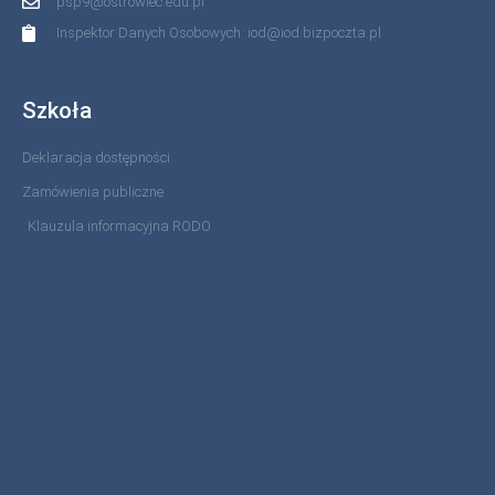
psp9@ostrowiec.edu.pl
Inspektor Danych Osobowych: iod@iod.bizpoczta.pl
Szkoła
Deklaracja dostępności
Zamówienia publiczne
Klauzula informacyjna RODO