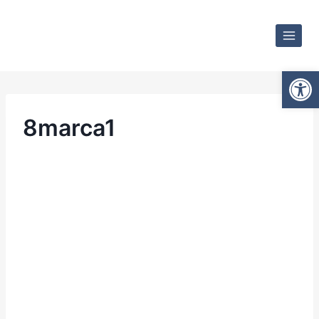
Otwórz
8marca1