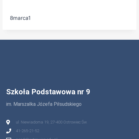
8marca1
Szkoła Podstawowa nr 9
im. Marszałka Józefa Piłsudskiego
ul. Niewiadoma 19, 27-400 Ostrowiec Św.
41-265-21-52