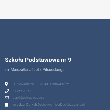
Szkoła Podstawowa nr 9
im. Marszałka Józefa Piłsudskiego
ul. Niewiadoma 19, 27-400 Ostrowiec Św.
41-265-21-52
psp9@ostrowiec.edu.pl
Inspektor Danych Osobowych: iod@iod.bizpoczta.pl