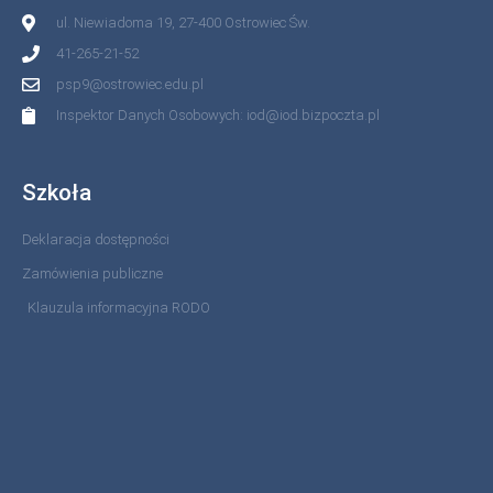
ul. Niewiadoma 19, 27-400 Ostrowiec Św.
41-265-21-52
psp9@ostrowiec.edu.pl
Inspektor Danych Osobowych: iod@iod.bizpoczta.pl
Szkoła
Deklaracja dostępności
Zamówienia publiczne
Klauzula informacyjna RODO