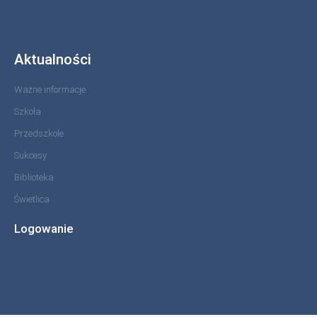
Aktualności
Ważne informacje
Szkoła
Przedszkole
Sukcesy
Biblioteka
Świetlica
Logowanie