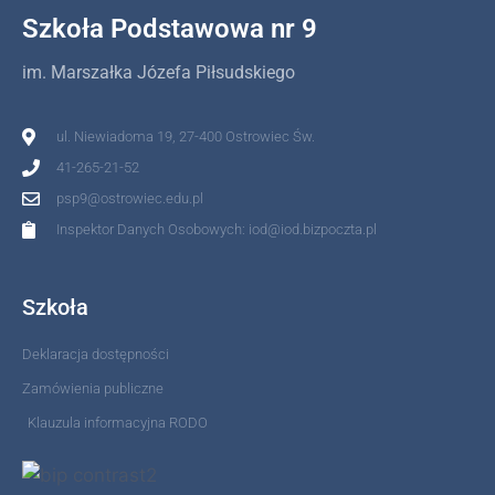
Szkoła Podstawowa nr 9
im. Marszałka Józefa Piłsudskiego
ul. Niewiadoma 19, 27-400 Ostrowiec Św.
41-265-21-52
psp9@ostrowiec.edu.pl
Inspektor Danych Osobowych: iod@iod.bizpoczta.pl
Szkoła
Deklaracja dostępności
Zamówienia publiczne
Klauzula informacyjna RODO