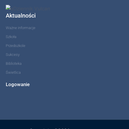
Aktualności
Ważne informacje
Szkoła
Przedszkole
Sukcesy
Biblioteka
Świetlica
Logowanie