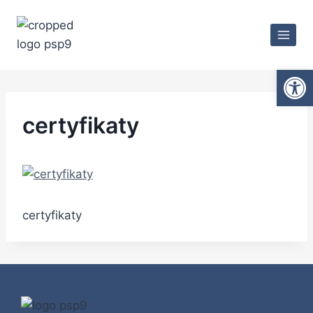
Ot
certyfikaty
certyfikaty