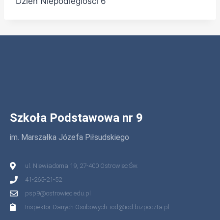
Dzien Niepodleglosci 6
Szkoła Podstawowa nr 9
im. Marszałka Józefa Piłsudskiego
ul. Niewiadoma 19, 27-400 Ostrowiec Św.
41-265-21-52
psp9@ostrowiec.edu.pl
Inspektor Danych Osobowych: iod@iod.bizpoczta.pl