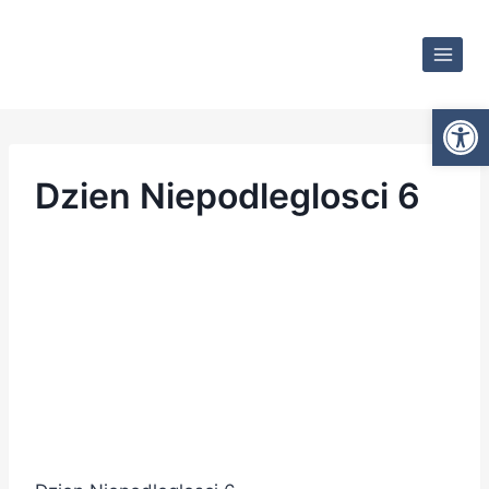
Otwórz
Dzien Niepodleglosci 6