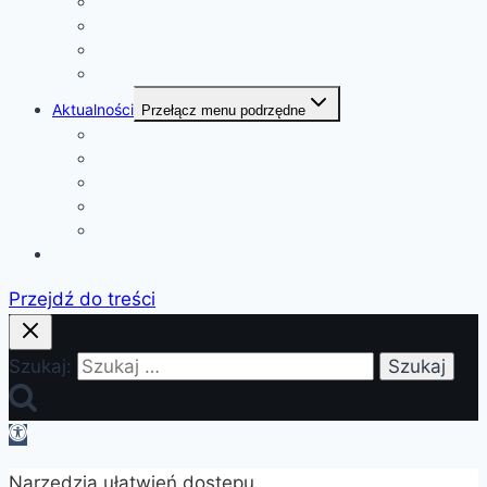
Rekrutacja do szkoły i przedszkola
Podręczniki i programy
Pedagog szkolny
e-Dziennik Librus Synergia
Aktualności
Przełącz menu podrzędne
Ważne informacje
Szkoła
Przedszkole
Sukcesy
Biblioteka
Kontakt
Przejdź do treści
Szukaj:
Otwórz
pasek
Narzędzia ułatwień dostępu