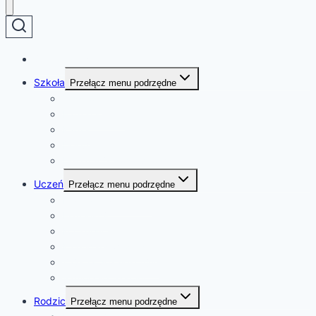
Strona główna
Szkoła
Przełącz menu podrzędne
O szkole
Patron szkoły
Kadra
Dokumenty
Deklaracja dostępności
Uczeń
Przełącz menu podrzędne
Rozkład dzwonków
Plan lekcji
Konkursy
Kalendarz wydarzeń
Zajęcia pozalekcyjne
Samorząd Szkolny
Rodzic
Przełącz menu podrzędne