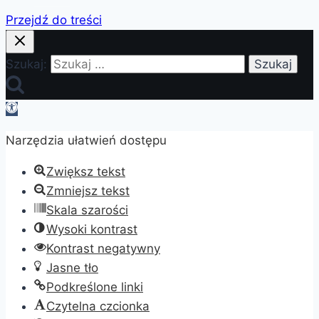
Przejdź do treści
Szukaj:
Otwórz
pasek
Narzędzia ułatwień dostępu
narzędzi
Zwiększ tekst
Zmniejsz tekst
Skala szarości
Wysoki kontrast
Kontrast negatywny
Jasne tło
Podkreślone linki
Czytelna czcionka