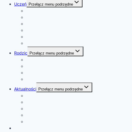
Uczeń
Przełącz menu podrzędne
Rozkład dzwonków
Plan lekcji
Konkursy
Kalendarz wydarzeń
Zajęcia pozalekcyjne
Samorząd Szkolny
Rodzic
Przełącz menu podrzędne
Rekrutacja do szkoły i przedszkola
Podręczniki i programy
Pedagog szkolny
e-Dziennik Librus Synergia
Aktualności
Przełącz menu podrzędne
Ważne informacje
Szkoła
Przedszkole
Sukcesy
Biblioteka
Kontakt