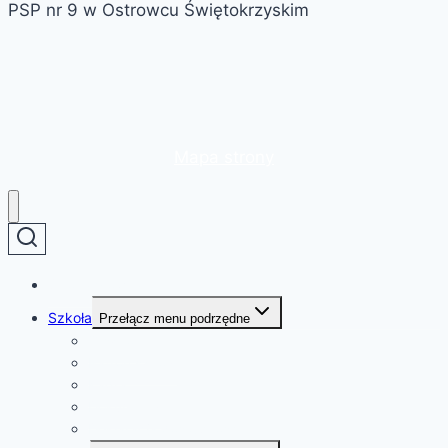
PSP nr 9 w Ostrowcu Świętokrzyskim
Mapa strony
Strona główna
Szkoła
Przełącz menu podrzędne
O szkole
Patron szkoły
Kadra
Dokumenty
Deklaracja dostępności