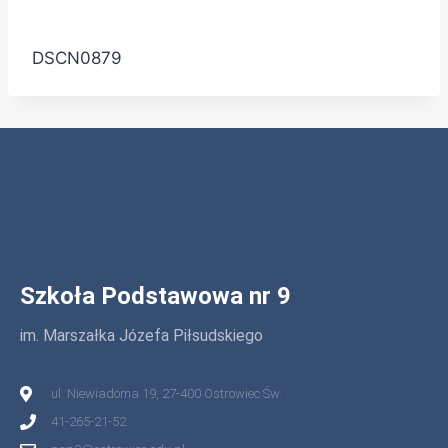
DSCN0879
Szkoła Podstawowa nr 9
im. Marszałka Józefa Piłsudskiego
ul. Niewiadoma 19, 27-400 Ostrowiec Św.
41-265-21-52