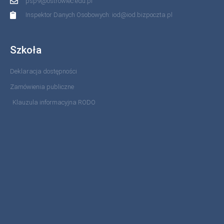
psp9@ostrowiec.edu.pl
Inspektor Danych Osobowych: iod@iod.bizpoczta.pl
Szkoła
Deklaracja dostępności
Zamówienia publiczne
Klauzula informacyjna RODO