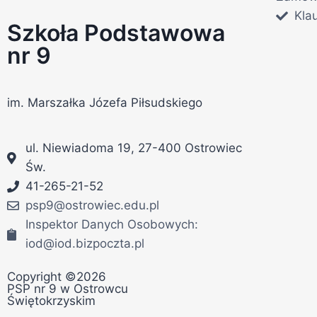
Kla
Szkoła Podstawowa
nr 9
im. Marszałka Józefa Piłsudskiego
ul. Niewiadoma 19, 27-400 Ostrowiec
Św.
41-265-21-52
psp9@ostrowiec.edu.pl
Inspektor Danych Osobowych:
iod@iod.bizpoczta.pl
Copyright ©2026
PSP nr 9 w Ostrowcu
Świętokrzyskim