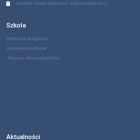
Inspektor Danych Osobowych: iod@iod.bizpoczta.pl
Szkoła
Deklaracja dostępności
Zamówienia publiczne
Klauzula informacyjna RODO
Aktualności