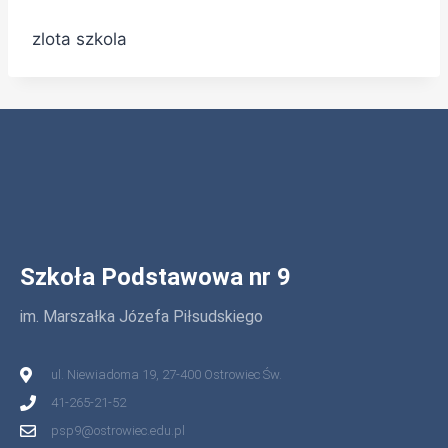
zlota szkola
Szkoła Podstawowa nr 9
im. Marszałka Józefa Piłsudskiego
ul. Niewiadoma 19, 27-400 Ostrowiec Św.
41-265-21-52
psp9@ostrowiec.edu.pl