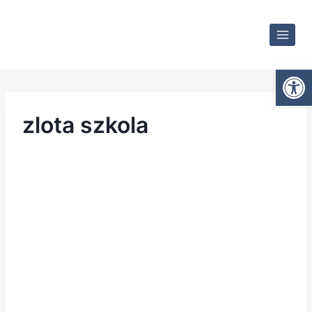
Otwórz
zlota szkola