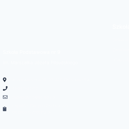
Szkoł
Deklara
Zamówie
Szkoła Podstawowa nr 9
Klauzul
im. Marszałka Józefa Piłsudskiego
ul. Niewiadoma 19, 27-400 Ostrowiec Św.
41-265-21-52
psp9@ostrowiec.edu.pl
Inspektor Danych Osobowych:
iod@iod.bizpoczta.pl