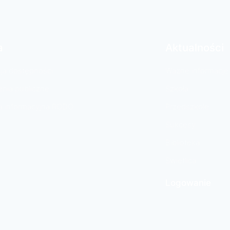
a
Aktualności
cja dostępności
Ważne informacje
nia publiczne
Szkoła
a informacyjna RODO
Przedszkole
Sukcesy
Biblioteka
Świetlica
Logowanie