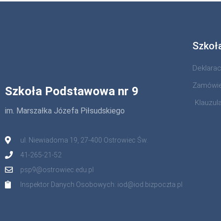
Szkoł
Deklara
Zamówie
Szkoła Podstawowa nr 9
Klauzul
im. Marszałka Józefa Piłsudskiego
ul. Niewiadoma 19, 27-400 Ostrowiec Św.
41-265-21-52
psp9@ostrowiec.edu.pl
Inspektor Danych Osobowych: iod@iod.bizpoczta.pl