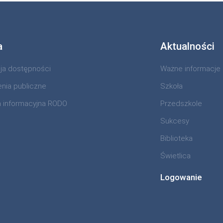
a
Aktualności
cja dostępności
Ważne informacje
nia publiczne
Szkoła
a informacyjna RODO
Przedszkole
Sukcesy
Biblioteka
Świetlica
Logowanie