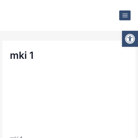
Ot
mki 1