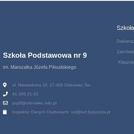
Szkoł
Deklarac
Zamówien
Szkoła Podstawowa nr 9
Klauzul
im. Marszałka Józefa Piłsudskiego
ul. Niewiadoma 19, 27-400 Ostrowiec Św.
41-265-21-52
psp9@ostrowiec.edu.pl
Inspektor Danych Osobowych: iod@iod.bizpoczta.pl