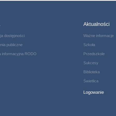
a
Aktualności
ja dostępności
Ważne informacje
ia publiczne
Szkoła
a informacyjna RODO
Przedszkole
Sukcesy
Biblioteka
Świetlica
Logowanie