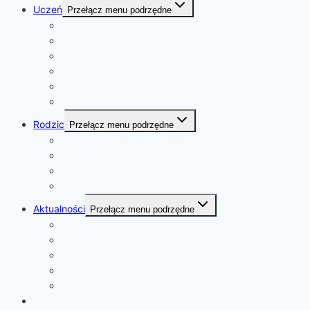
Uczeń
Przełącz menu podrzędne
Rozkład dzwonków
Plan lekcji
Konkursy
Kalendarz wydarzeń
Zajęcia pozalekcyjne
Samorząd Szkolny
Rodzic
Przełącz menu podrzędne
Rekrutacja do szkoły i przedszkola
Podręczniki i programy
Pedagog szkolny
e-Dziennik Librus Synergia
Aktualności
Przełącz menu podrzędne
Ważne informacje
Szkoła
Przedszkole
Sukcesy
Biblioteka
Kontakt