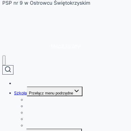
PSP nr 9 w Ostrowcu Świętokrzyskim
Mapa strony
Strona główna
Szkoła
Przełącz menu podrzędne
O szkole
Patron szkoły
Kadra
Dokumenty
Deklaracja dostępności