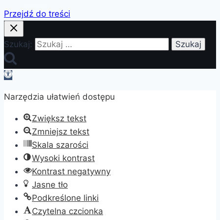
Przejdź do treści
Szukaj:
Otwórz
pasek
Narzędzia ułatwień dostępu
narzędzi
Zwiększ tekst
Zmniejsz tekst
Skala szarości
Wysoki kontrast
Kontrast negatywny
Jasne tło
Podkreślone linki
Czytelna czcionka