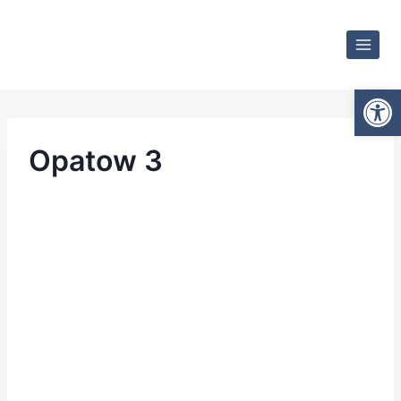
Otwórz
Opatow 3