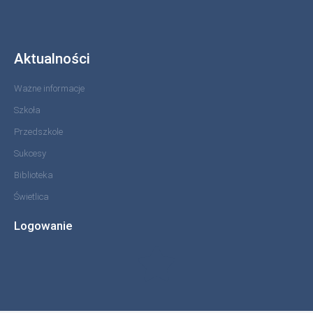
Aktualności
Ważne informacje
Szkoła
Przedszkole
Sukcesy
Biblioteka
Świetlica
Logowanie