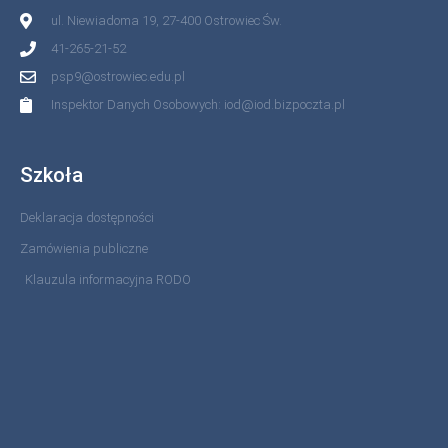
ul. Niewiadoma 19, 27-400 Ostrowiec Św.
41-265-21-52
psp9@ostrowiec.edu.pl
Inspektor Danych Osobowych: iod@iod.bizpoczta.pl
Szkoła
Deklaracja dostępności
Zamówienia publiczne
Klauzula informacyjna RODO