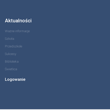
Aktualności
Ważne informacje
Szkoła
Przedszkole
Sukcesy
Biblioteka
Świetlica
Logowanie