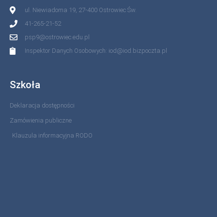
ul. Niewiadoma 19, 27-400 Ostrowiec Św.
41-265-21-52
psp9@ostrowiec.edu.pl
Inspektor Danych Osobowych: iod@iod.bizpoczta.pl
Szkoła
Deklaracja dostępności
Zamówienia publiczne
Klauzula informacyjna RODO