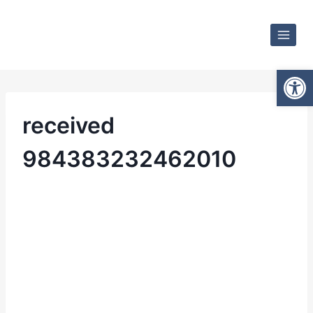
Otwórz
received
984383232462010