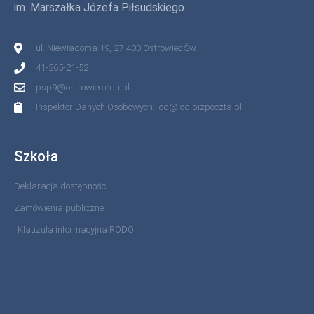
im. Marszałka Józefa Piłsudskiego
ul. Niewiadoma 19, 27-400 Ostrowiec Św.
41-265-21-52
psp9@ostrowiec.edu.pl
Inspektor Danych Osobowych: iod@iod.bizpoczta.pl
Szkoła
Deklaracja dostępności
Zamówienia publiczne
Klauzula informacyjna RODO