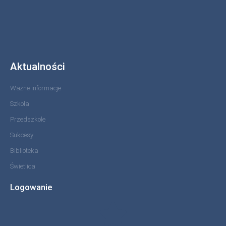
Aktualności
Ważne informacje
Szkoła
Przedszkole
Sukcesy
Biblioteka
Świetlica
Logowanie