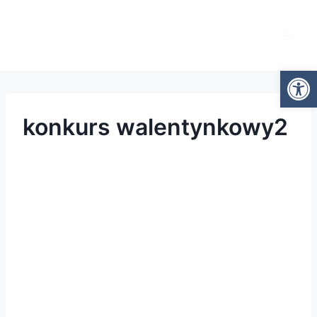
Otwórz
konkurs walentynkowy2