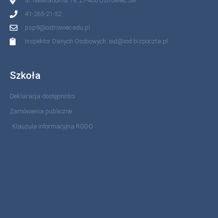
ul. Niewiadoma 19, 27-400 Ostrowiec Św.
41-265-21-52
psp9@ostrowiec.edu.pl
Inspektor Danych Osobowych: iod@iod.bizpoczta.pl
Szkoła
Deklaracja dostępności
Zamówienia publiczne
Klauzula informacyjna RODO