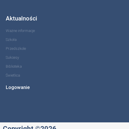
Aktualności
Ważne informacje
Szkoła
Przedszkole
Sukcesy
Biblioteka
Świetlica
Logowanie
Copyright ©2026