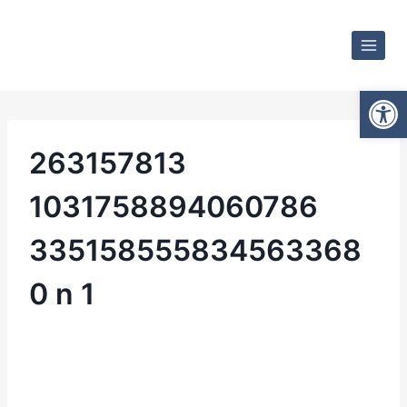
Otwórz
263157813
1031758894060786
335158555834563368
0 n 1