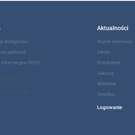
a
Aktualności
ja dostępności
Ważne informacje
ia publiczne
Szkoła
a informacyjna RODO
Przedszkole
Sukcesy
Biblioteka
Świetlica
Logowanie