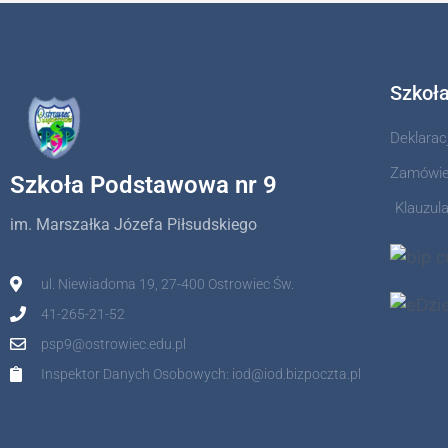
Szkoł
Deklarac
Zamówien
Szkoła Podstawowa nr 9
Klauzul
im. Marszałka Józefa Piłsudskiego
ul. Niewiadoma 19, 27-400 Ostrowiec Św.
41-265-21-52
psp9@ostrowiec.edu.pl
Inspektor Danych Osobowych: iod@iod.bizpoczta.pl