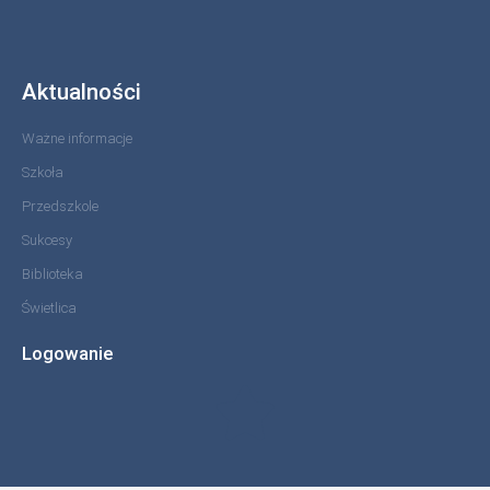
Aktualności
Ważne informacje
Szkoła
Przedszkole
Sukcesy
Biblioteka
Świetlica
Logowanie