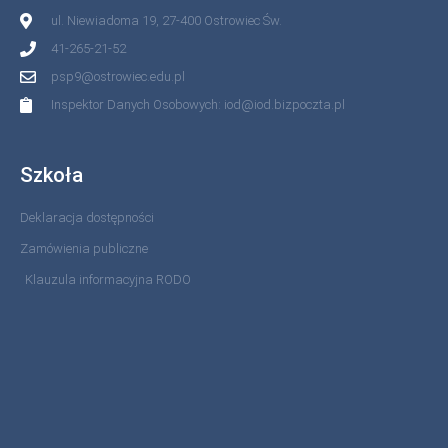
ul. Niewiadoma 19, 27-400 Ostrowiec Św.
41-265-21-52
psp9@ostrowiec.edu.pl
Inspektor Danych Osobowych: iod@iod.bizpoczta.pl
Szkoła
Deklaracja dostępności
Zamówienia publiczne
Klauzula informacyjna RODO