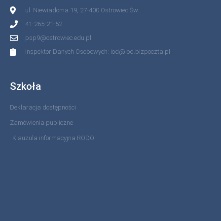
ul. Niewiadoma 19, 27-400 Ostrowiec Św.
41-265-21-52
psp9@ostrowiec.edu.pl
Inspektor Danych Osobowych: iod@iod.bizpoczta.pl
Szkoła
Deklaracja dostępności
Zamówienia publiczne
Klauzula informacyjna RODO