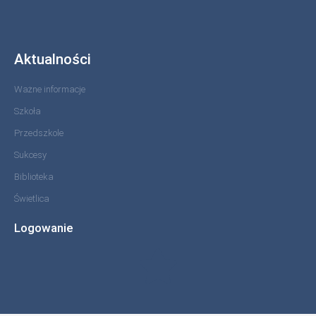
Aktualności
Ważne informacje
Szkoła
Przedszkole
Sukcesy
Biblioteka
Świetlica
Logowanie