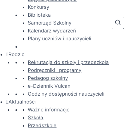
Konkursy
Biblioteka
Samorząd Szkolny
Kalendarz wydarzeń
Plany uczniów i nauczycieli
Rodzic
Rekrutacja do szkoły i przedszkola
Podręczniki i programy
Pedagog szkolny
e-Dziennik Vulcan
Godziny dostępności nauczycieli
Aktualności
Ważne informacje
Szkoła
Przedszkole