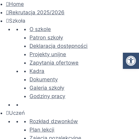
Home
Rekrutacja 2025/2026
Szkoła
O szkole
Patron szkoły
Deklaracja dostępności
Ot
Projekty unijne
Zapytania ofertowe
Kadra
Dokumenty
Galeria szkoły
Godziny pracy
Uczeń
Rozkład dzwonków
Plan lekcji
Zajęcia pozalekcyjne