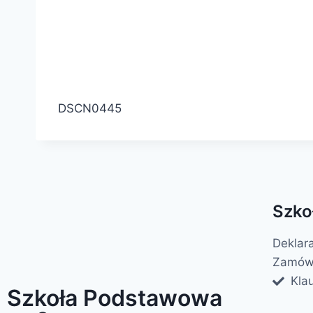
DSCN0445
Szko
Deklar
Zamówi
Kla
Szkoła Podstawowa