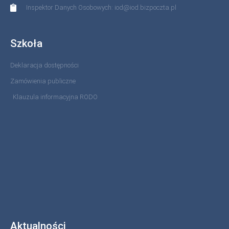
Inspektor Danych Osobowych: iod@iod.bizpoczta.pl
Szkoła
Deklaracja dostępności
Zamówienia publiczne
Klauzula informacyjna RODO
Aktualności