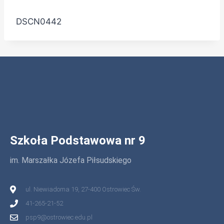
DSCN0442
Szkoła Podstawowa nr 9
im. Marszałka Józefa Piłsudskiego
ul. Niewiadoma 19, 27-400 Ostrowiec Św.
41-265-21-52
psp9@ostrowiec.edu.pl